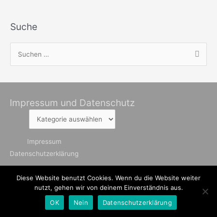
Suche
S
u
c
h
Impressum und Datenschutz
e
n
Impressum
und
n
Datenschutz
a
Impressum
c
Datenschutzerklärung
h
Diese Website benutzt Cookies. Wenn du die Website weiter
:
nutzt, gehen wir von deinem Einverständnis aus.
OK
Nein
Datenschutzerklärung